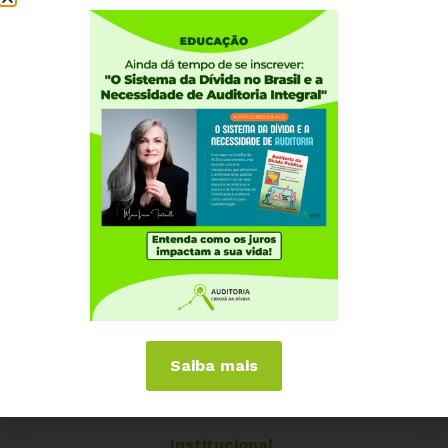
vende poços de petróleo
01 DE JULHO, 2013
Núcleo Mineiro da Auditoria Cidadã profere
palestra na ocupação da Câmara Municipal
Saiba mais
de BH
Institucional