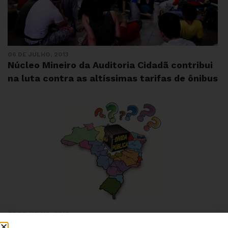
06 DE JULHO, 2013
Núcleo Mineiro da Auditoria Cidadã contribui
na luta contra as altíssimas tarifas de ônibus
06 DE JULHO, 2013
Para pagar a dívida, governo corta gastos e