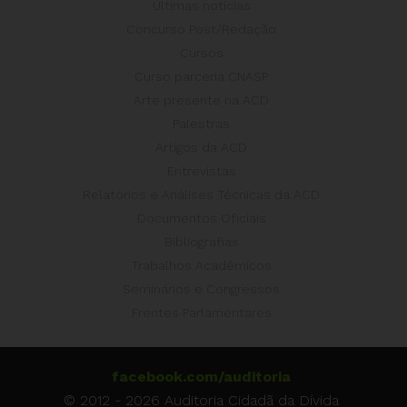
Últimas notícias
Concurso Post/Redação
Cursos
Curso parceria CNASP
Arte presente na ACD
Palestras
Artigos da ACD
Entrevistas
Relatórios e Análises Técnicas da ACD
Documentos Oficiais
Bibliografias
Trabalhos Acadêmicos
Seminários e Congressos
Frentes Parlamentares
facebook.com/auditoria
© 2012 - 2026 Auditoria Cidadã da Dívida