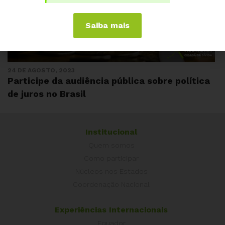
Saiba mais
24 DE AGOSTO, 2023
Participe da audiência pública sobre política
de juros no Brasil
Institucional
Quem somos
Como participar
Núcleos nos Estados
Coordenação Nacional
Experiências Internacionais
Equador