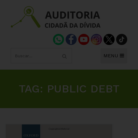
MENU
TAG:
PUBLIC DEBT