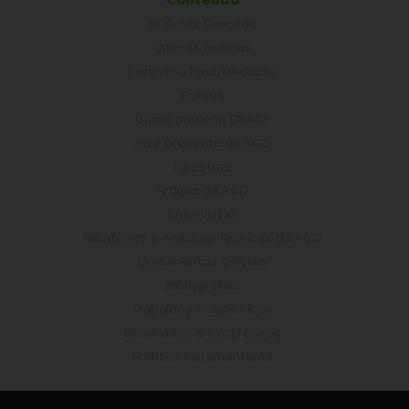
ACD nas Eleições
Últimas notícias
Concurso Post/Redação
Cursos
Curso parceria CNASP
Arte presente na ACD
Palestras
Artigos da ACD
Entrevistas
Relatórios e Análises Técnicas da ACD
Documentos Oficiais
Bibliografias
Trabalhos Acadêmicos
Seminários e Congressos
Frentes Parlamentares