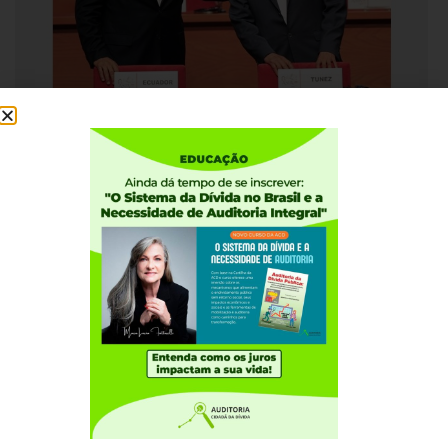
04 DE OUTUBRO, 2012
Equador assessorará Tunísia sobre a dívida
externa
Institucional
Quem somos
Como participar
Núcleos nos Estados
Coordenação Nacional
Experiências Internacionais
Equador
Europa