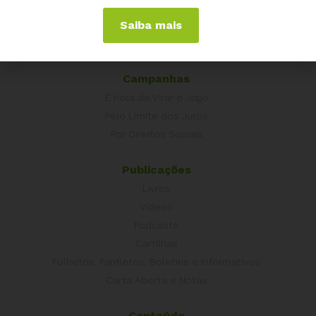
Grécia
Saiba mais
Portugal
Outros Países
Campanhas
É hora de Virar o Jogo
Pelo Limite dos Juros
Por Direitos Sociais
Publicações
Livros
Vídeos
Podcasts
Cartilhas
Folhetos, Panfletos, Boletins e Informativos
Carta Aberta e Notas
Conteúdo