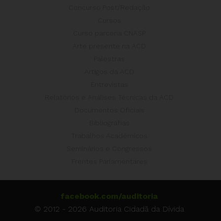
Concurso Post/Redação
Cursos
Curso parceria CNASP
Arte presente na ACD
Palestras
Artigos da ACD
Entrevistas
Relatórios e Análises Técnicas da ACD
Documentos Oficiais
Bibliografias
Trabalhos Acadêmicos
Seminários e Congressos
Frentes Parlamentares
facebook.com/auditoria
© 2012 - 2026 Auditoria Cidadã da Dívida