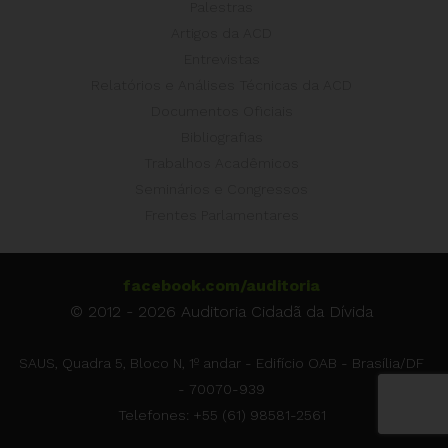
Palestras
Artigos da ACD
Entrevistas
Relatórios e Análises Técnicas da ACD
Documentos Oficiais
Bibliografias
Trabalhos Acadêmicos
Seminários e Congressos
Frentes Parlamentares
facebook.com/auditoria
© 2012 - 2026 Auditoria Cidadã da Dívida
SAUS, Quadra 5, Bloco N, 1º andar - Edifício OAB - Brasília/DF
- 70070-939
Telefones: +55 (61) 98581-2561