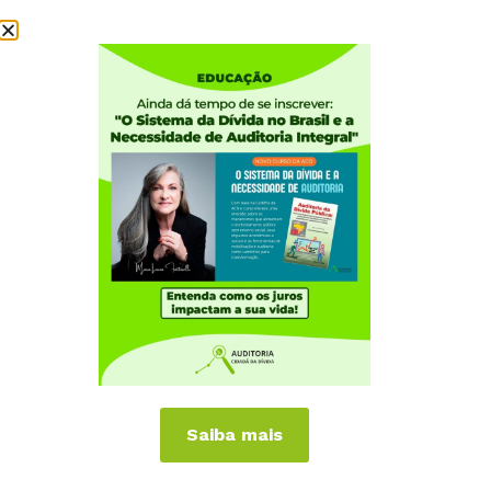
Institucional
Quem somos
Como participar
Núcleos nos Estados
Coordenação Nacional
Experiências Internacionais
Equador
Europa
Grécia
Portugal
Outros Países
Campanhas
Saiba mais
É hora de Virar o Jogo
Pelo Limite dos Juros