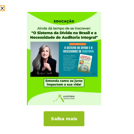
Institucional
Quem somos
Como participar
Núcleos nos Estados
Coordenação Nacional
Experiências Internacionais
Equador
Europa
Grécia
Portugal
Outros Países
Campanhas
Saiba mais
É hora de Virar o Jogo
Pelo Limite dos Juros