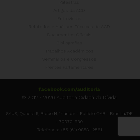
Palestras
Artigos da ACD
Entrevistas
Relatórios e Análises Técnicas da ACD
Documentos Oficiais
Bibliografias
Trabalhos Acadêmicos
Seminários e Congressos
Frentes Parlamentares
facebook.com/auditoria
© 2012 - 2026 Auditoria Cidadã da Dívida
SAUS, Quadra 5, Bloco N, 1º andar - Edifício OAB - Brasília/DF
- 70070-939
Telefones: +55 (61) 98581-2561