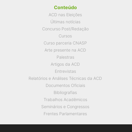
Conteúdo
ACD nas Eleições
Últimas notícias
Concurso Post/Redação
Cursos
Curso parceria CNASP
Arte presente na ACD
Palestras
Artigos da ACD
Entrevistas
Relatórios e Análises Técnicas da ACD
Documentos Oficiais
Bibliografias
Trabalhos Acadêmicos
Seminários e Congressos
Frentes Parlamentares