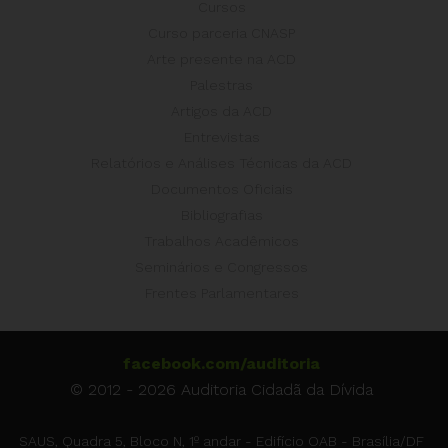
Cursos
Curso parceria CNASP
Arte presente na ACD
Palestras
Artigos da ACD
Entrevistas
Relatórios e Análises Técnicas da ACD
Documentos Oficiais
Bibliografias
Trabalhos Acadêmicos
Seminários e Congressos
Frentes Parlamentares
facebook.com/auditoria
© 2012 - 2026 Auditoria Cidadã da Dívida
SAUS, Quadra 5, Bloco N, 1º andar - Edifício OAB - Brasília/DF