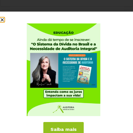
1
2
3
4
Institucional
Quem somos
Como participar
Núcleos nos Estados
Coordenação Nacional
Experiências Internacionais
Equador
Europa
Grécia
Portugal
Outros Países
Saiba mais