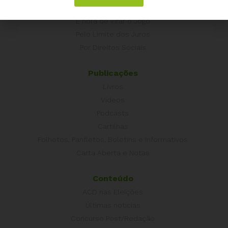
Campanhas
É hora de Virar o Jogo
Pelo Limite dos Juros
Por Direitos Sociais
Publicações
Livros
Vídeos
Podcasts
Cartilhas
Folhetos, Panfletos, Boletins e Informativos
Carta Aberta e Notas
Conteúdo
ACD nas Eleições
Últimas notícias
Concurso Post/Redação