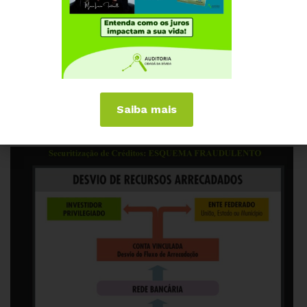
04 DE SETEMBRO, 2018
Assembleia – Reunião do Conselho Político
Saiba mais
da Auditoria Cidadã da Dívida