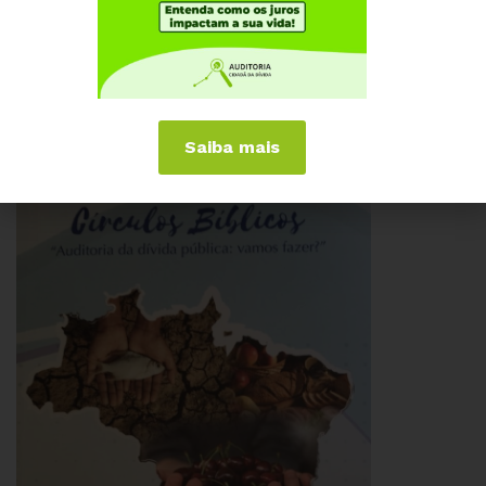
20 DE JULHO, 2018
Palestra “Dívida ecológica: somos credores”,
– Maria Lucia Fattorelli – 1° Encontro Mineiro
Saiba mais
Sobre Dívida Ecológica