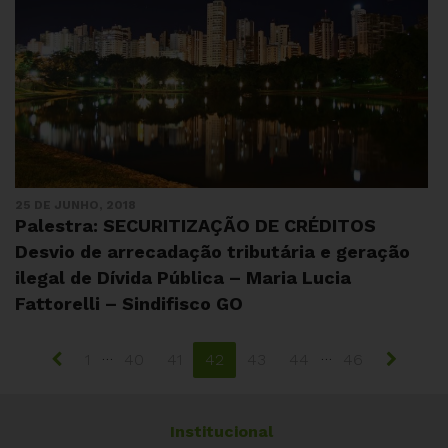
25 DE JUNHO, 2018
Palestra: SECURITIZAÇÃO DE CRÉDITOS
Desvio de arrecadação tributária e geração
ilegal de Dívida Pública – Maria Lucia
Fattorelli – Sindifisco GO
…
…
1
40
41
42
43
44
46
Institucional