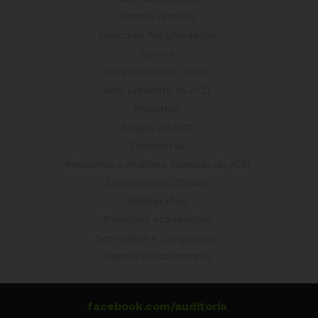
Últimas notícias
Concurso Post/Redação
Cursos
Curso parceria CNASP
Arte presente na ACD
Palestras
Artigos da ACD
Entrevistas
Relatórios e Análises Técnicas da ACD
Documentos Oficiais
Bibliografias
Trabalhos Acadêmicos
Seminários e Congressos
Frentes Parlamentares
facebook.com/auditoria