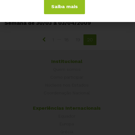
Saiba mais
ABRIL 30, 2009
Semana de 30/03 a 03/04/2009
…
1
18
19
20
Institucional
Quem somos
Como participar
Núcleos nos Estados
Coordenação Nacional
Experiências Internacionais
Equador
Europa
Grécia