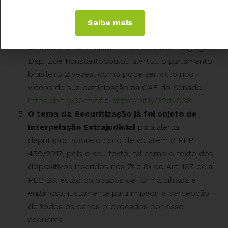
“Securitização de Créditos Públicos” é
semelhante à que quebrou a Grécia
e mais 17
Saiba mais
países europeus que deram garantias a esse
esquema! A ex-presidente do parlamento grego,
Dep. Zoe Konstantopoulou alertou o parlamento
brasileiro 2 vezes, como pode ser visto nos
vídeos de sua participação na CAE do Senado
https://bit.ly/32cfvcf
e
https://bit.ly/32dVS3B
!
O tema da Securitização já foi objeto de
Interpelação Extrajudicial
para alertar
deputados sobre o risco de votarem o PLP
459/2017, pois o seu texto, tal como o texto dos
dispositivos inseridos nos 7º e 8º do Art. 167 pela
PEC 23, estão colocados de forma cifrada e
enganosa, justamente para impedir a percepção
de todos os danos provocados por esse
esquema