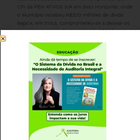
CPI da PBH ATIVOS S/A em Belo Horizonte, onde
o Município recebeu R$200 milhões de dívida
ilegal e, em troca, comprometeu-se a desviar os
impostos arrecadados no valor de R$880
milhões + IPCA + 1% ao mês sobre os 880
milhões; não sobre o valor recebido!
(
https://auditoriacidada.org.br/conteudo/relatorio-
preliminar-especifico-de-auditoria-cidada-da-
divida-no-2-2017/
).
A entrega do fluxo da arrecadação tributária
corresponde a um desvio do fluxo da
arrecadação antes desses recursos chegarem aos
cofres públicos, como ocorre no caso de
empréstimo consignado
(
https://auditoriacidada.org.br/conteudo/securitizacao
consignado-turbinado-de-recursos-publicos/
).
A engenharia financeira da chamada