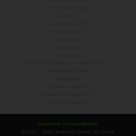
Concurso Post/Redação
Cursos
Curso parceria CNASP
Arte presente na ACD
Palestras
Artigos da ACD
Entrevistas
Relatórios e Análises Técnicas da ACD
Documentos Oficiais
Bibliografias
Trabalhos Acadêmicos
Seminários e Congressos
Frentes Parlamentares
facebook.com/auditoria
© 2012 - 2026 Auditoria Cidadã da Dívida