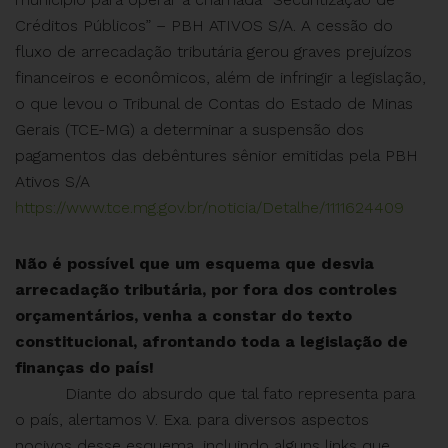
Créditos Públicos” – PBH ATIVOS S/A. A cessão do
fluxo de arrecadação tributária gerou graves prejuízos
financeiros e econômicos, além de infringir a legislação,
o que levou o Tribunal de Contas do Estado de Minas
Gerais (TCE-MG) a determinar a suspensão dos
pagamentos das debêntures sênior emitidas pela PBH
Ativos S/A
https://www.tce.mg.gov.br/noticia/Detalhe/1111624409
Não é possível que um esquema que desvia
arrecadação tributária, por fora dos controles
orçamentários, venha a constar do texto
constitucional, afrontando toda a legislação de
finanças do país!
Diante do absurdo que tal fato representa para
o país, alertamos V. Exa. para diversos aspectos
nocivos desse esquema, incluindo alguns links que