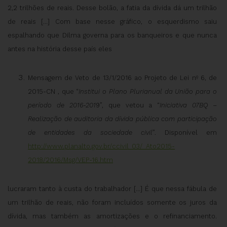
2,2 trilhões de reais. Desse bolão, a fatia da dívida dá um trilhão
de reais […] Com base nesse gráfico, o esquerdismo saiu
espalhando que Dilma governa para os banqueiros e que nunca
antes na história desse país eles
Mensagem de Veto de 13/1/2016 ao Projeto de Lei nº 6, de
2015-CN , que “
Institui
o Plano Plurianual
da União para o
período de 2016-201
9”, que vetou a “
Iniciativa 07BQ –
Realização de auditoria da dívida pública com participação
de entidades da sociedade civil
”. Disponível em
http://www.planalto.gov.br/ccivil_03/_Ato2015-
2018/2016/Msg/VEP-16.htm
lucraram tanto à custa do trabalhador […] É que nessa fábula de
um trilhão de reais, não foram incluídos somente os juros da
dívida, mas também as amortizações e o refinanciamento.