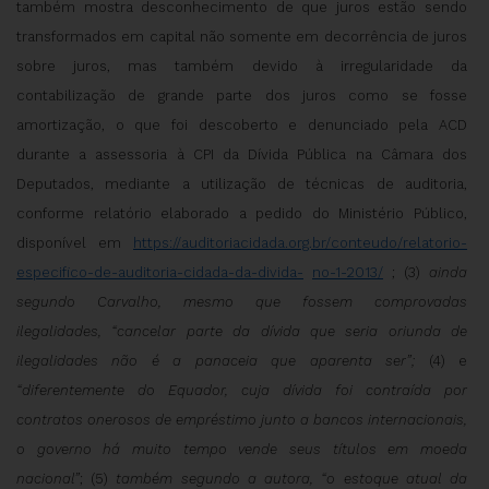
também mostra desconhecimento de que juros estão sendo
transformados em capital não somente em decorrência de juros
sobre juros, mas também devido à irregularidade da
contabilização de grande parte dos juros como se fosse
amortização, o que foi descoberto e denunciado pela ACD
durante a assessoria à CPI da Dívida Pública na Câmara dos
Deputados, mediante a utilização de técnicas de auditoria,
conforme relatório elaborado a pedido do Ministério Público,
disponível em
https://auditoriacidada.org.br/conteudo/relatorio-
especifico-de-auditoria-cidada-da-divida-
no-1-2013/
; (3)
ainda
segundo Carvalho, mesmo que fossem comprovadas
ilegalidades, “cancelar parte da dívida que seria oriunda de
ilegalidades não é a panaceia que aparenta ser”;
(4) e
“diferentemente do Equador, cuja dívida foi contraída por
contratos onerosos de empréstimo junto a bancos internacionais,
o governo há muito tempo vende seus títulos em moeda
nacional”
; (5)
também segundo a autora, “o estoque atual da