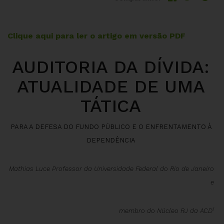
Clique aqui para ler o artigo em versão PDF
AUDITORIA DA DÍVIDA:
ATUALIDADE DE UMA
TÁTICA
PARA
A
DEFESA
DO
FUNDO
PÚBLICO
E
O
ENFRENTAMENTO
À
DEPENDÊNCIA
Mathias
Luce Professor
da
Universidade
Federal
do
Rio
de
Janeiro
e
1
membro
do
Núcleo
RJ
da
ACD