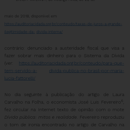
maio de 2018, disponível em
https://auditoriacidada.org.br/conteudo/taxas-de-juros-a-grande-
ilegitimidade-da-
divida-interna/
contrário: denunciado a austeridade fiscal que visa a
fazer sobrar mais dinheiro para o Sistema da Dívida
(ver:
https://auditoriacidada.org.br/conteudo/para-que-
tem-servido-a-
divida-publica-no-brasil-por-maria-
lucia-fattorelli/
No dia seguinte à publicação do artigo de Laura
6
Carvalho na Folha, o economista José Luis Fevereiro
,
fez circular na Internet texto de opinião com o mote
Dívida pública: mitos e realidade
. Fevereiro reproduziu
o tom de ironia encontrado no artigo de Carvalho na