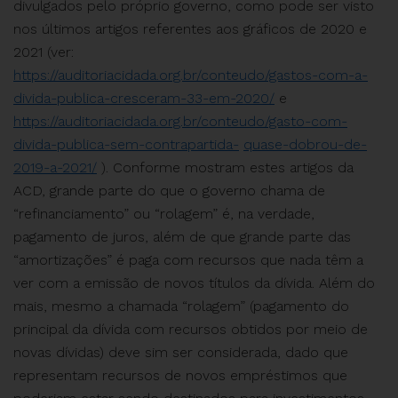
divulgados pelo próprio governo, como pode ser visto
nos últimos artigos referentes aos gráficos de 2020 e
2021 (ver:
https://auditoriacidada.org.br/conteudo/gastos-com-a-
divida-publica-cresceram-33-em-2020/
e
https://auditoriacidada.org.br/conteudo/gasto-com-
divida-publica-sem-contrapartida-
quase-dobrou-de-
2019-a-2021/
). Conforme mostram estes artigos da
ACD, grande parte do que o governo chama de
“refinanciamento” ou “rolagem” é, na verdade,
pagamento de juros, além de que grande parte das
“amortizações” é paga com recursos que nada têm a
ver com a emissão de novos títulos da dívida. Além do
mais, mesmo a chamada “rolagem” (pagamento do
principal da dívida com recursos obtidos por meio de
novas dívidas) deve sim ser considerada, dado que
representam recursos de novos empréstimos que