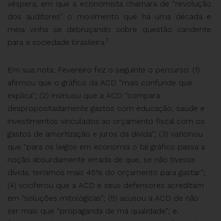
véspera, em que a economista chamara de “revolução
dos auditores” o movimento que há uma década e
meia vinha se debruçando sobre questão candente
7
para a sociedade brasileira.
Em sua nota, Fevereiro fez o seguinte o percurso: (1)
afirmou que o gráfico da ACD “mais confunde que
explica”; (2) insinuou que a ACD “compara
despropositadamente gastos com educação, saúde e
investimentos vinculados ao orçamento fiscal com os
gastos de amortização e juros da dívida”; (3) vaticinou
que “para os leigos em economia o tal gráfico passa a
noção absurdamente errada de que, se não tivesse
dívida, teríamos mais 45% do orçamento para gastar”;
(4) vociferou que a ACD e seus defensores acreditam
em “soluções mitológicas”; (5) acusou a ACD de não
ser mais que “propaganda de má qualidade”; e,