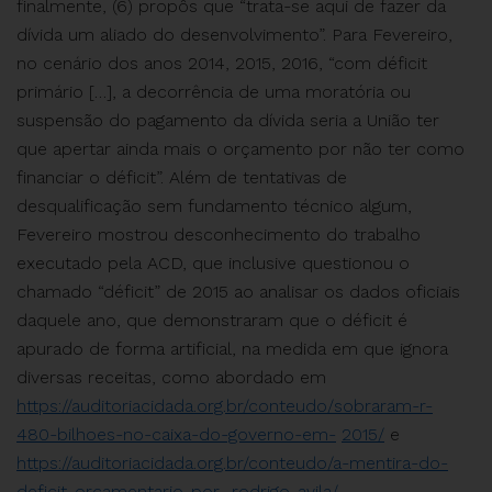
finalmente, (6) propôs que “trata-se aqui de fazer da
dívida um aliado do desenvolvimento”. Para Fevereiro,
no cenário dos anos 2014, 2015, 2016, “com déficit
primário […], a decorrência de uma moratória ou
suspensão do pagamento da dívida seria a União ter
que apertar ainda mais o orçamento por não ter como
financiar o déficit”. Além de tentativas de
desqualificação sem fundamento técnico algum,
Fevereiro mostrou desconhecimento do trabalho
executado pela ACD, que inclusive questionou o
chamado “déficit” de 2015 ao analisar os dados oficiais
daquele ano, que demonstraram que o déficit é
apurado de forma artificial, na medida em que ignora
diversas receitas, como abordado em
https://auditoriacidada.org.br/conteudo/sobraram-r-
480-bilhoes-no-caixa-do-governo-em-
2015/
e
https://auditoriacidada.org.br/conteudo/a-mentira-do-
deficit-orcamentario-por-
rodrigo-avila/
.