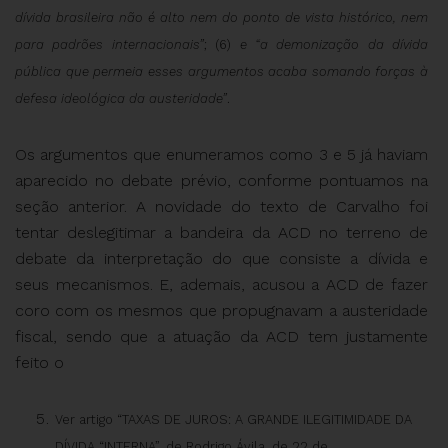
dívida brasileira não é alto
nem
do ponto
de
vista
histórico,
nem
para
padrões
internacionais”
; (6)
e “a
demonização da dívida
pública que permeia esses argumentos
acaba somando forças à
defesa ideológica da austeridade”
.
Os argumentos que enumeramos como 3 e 5 já haviam
aparecido no debate prévio, conforme pontuamos na
seção anterior. A novidade do texto de Carvalho foi
tentar deslegitimar a bandeira da ACD no terreno de
debate da interpretação do que consiste a dívida e
seus mecanismos. E, ademais, acusou a ACD de fazer
coro com os mesmos que propugnavam a austeridade
fiscal, sendo que a atuação da ACD tem justamente
feito o
Ver artigo “TAXAS DE JUROS: A GRANDE ILEGITIMIDADE DA
DÍVIDA “INTERNA”, de Rodrigo Ávila, de 22 de