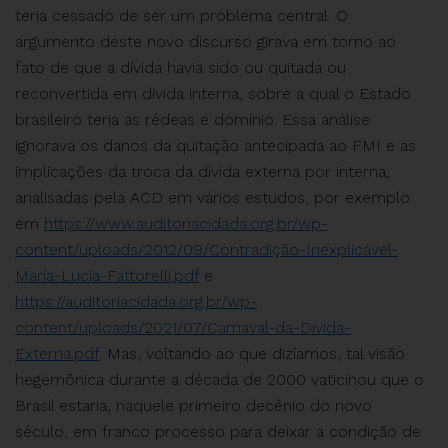
teria cessado de ser um problema central. O
argumento deste novo discurso girava em torno ao
fato de que a dívida havia sido ou quitada ou
reconvertida em dívida interna, sobre a qual o Estado
brasileiro teria as rédeas e domínio. Essa análise
ignorava os danos da quitação antecipada ao FMI e as
implicações da troca da dívida externa por interna,
analisadas pela ACD em vários estudos, por exemplo
em
https://www.auditoriacidada.org.br/wp-
content/uploads/2012/09/Contradição-Inexplicável-
Maria-Lucia-Fattorelli.pdf
e
https://auditoriacidada.org.br/wp-
content/uploads/2021/07/Carnaval-da-Divida-
Externa.pdf
. Mas, voltando ao que dizíamos, tal visão
hegemônica durante a década de 2000 vaticinou que o
Brasil estaria, naquele primeiro decênio do novo
século, em franco processo para deixar a condição de