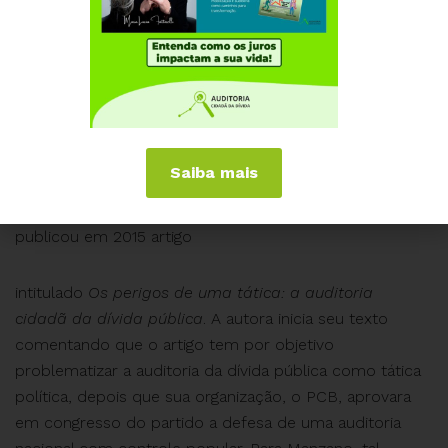
num trono de marfim”.
Sob premissas distintas às de Cava, em especial a
acusação de “esquerdismo” e a
démarche
que vê a
crise como “lugar de disputa que pode ser torcida para
qualquer direção”, outra crítica previamente ao ano de
Saiba mais
2016 foi de Sofia Manzano. Economista e professora
da Universidade Estadual do Sudoeste da Bahia,
publicou em 2015 artigo
intitulado
Os perigos de uma tática: a auditoria
cidadã da dívida pública
. A autora inicia seu texto
comentando que o artigo tem por objetivo
problematizar a auditoria da dívida pública como tática
política, depois que sua organização, o PCB, aprovara
em congresso do partido a defesa de uma auditoria