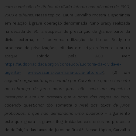
com a emissão de títulos da dívida
interna nas décadas de 1990,
2000 e alhures
. Nesse tópico, Laura Carvalho mostra a ignorância
em relação à grave operação denominada Plano Brady realizada
na década de 90, à suspeita de prescrição de grande parte da
dívida externa, e à perversa utilização de títulos Brady no
processo de privatizações, citadas em artigo referente a outro
ataque sofrido pela ACD (ver:
https://auditoriacidada.org.br/conteudo/auditoria-da-divida-e-
urgente-
e-necessaria-por-maria-lucia-fattorelli/
); (2)
um
segundo argumento apresentado por Carvalho é que o elemento
da cobrança de juros sobre juros não seria um aspecto a
investigar e sim um preceito que é parte das regras do jogo,
cabendo questionar tão
somente o nível das taxas de juros
praticadas, o que não demandaria uma auditoria
– argumento
este que ignora as graves ilegitimidades existentes no processo
5
de definição das taxas de juros no Brasil
. Nesse tópico, Carvalho