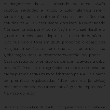
o diagnóstico da ACD. Tratando do tema
Dívida
pública: verdades e mitos
, o autor afirmou serem
tanto exageradas quanto errôneas as conclusões dos
estudos da ACD. Pesquisador vinculado à Universidade
Nômade, criada por Antonio Negri e Michael Hardt e o
grupo de intelectuais adeptos das teses de
Império –
livro que veio à tona em 2000 propondo o ocaso das
relações imperialistas, em que a característica da
globalização seria a
desterritorialização
do poder –
Cava questionou o sentido da campanha levada a cabo
pela ACD. Para ele, o diagnóstico a respeito do peso da
dívida pública seria um mito fabricado pela ACD a partir
de premissas equivocadas: “dizer que ela [a dívida]
consome metade do Orçamento é grande imprecisão”.
Na visão do autor:
Salta aos olhos a fatia da dívida, com quase metade do total de