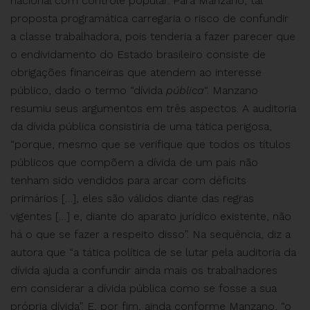
nacional com controle popular. Para Manzano, tal
proposta programática carregaria o risco de confundir
a classe trabalhadora, pois tenderia a fazer parecer que
o endividamento do Estado brasileiro consiste de
obrigações financeiras que atendem ao interesse
público, dado o termo “dívida
pública
“. Manzano
resumiu seus argumentos em três aspectos. A auditoria
da dívida pública consistiria de uma tática perigosa,
“porque, mesmo que se verifique que todos os títulos
públicos que compõem a dívida de um país não
tenham sido vendidos para arcar com déficits
primários […], eles são válidos diante das regras
vigentes […] e, diante do aparato jurídico existente, não
há o que se fazer a respeito disso”. Na sequência, diz a
autora que “a tática política de se lutar pela auditoria da
dívida ajuda a confundir ainda mais os trabalhadores
em considerar a dívida pública como se fosse a sua
própria dívida”. E, por fim, ainda conforme Manzano, “o