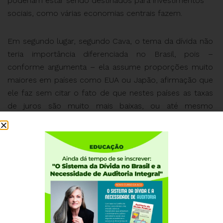
poderiam estar sendo destinados para investimentos
sociais, como várias economias centrais fazem.
Em segundo lugar, segundo Cava, o tema da dívida não
teria importância diferenciada no Brasil, pois –
conforme argumenta – ela assume proporções muito
maiores em países como EUA ou Japão, afirmação que
ele faz sem citar o fato de que nestes países as taxas
de juros são muito mais baixas, ou até mesmo
negativas, enquanto no Brasil a dívida tem se
multiplicado devido às altíssimas taxas de juros. Em
terceiro lugar, na visão de Cava, a leitura da realidade
por parte da ACD seria marcada por “argumentos
acometidos de esquerdismo”. Finalmente, conforme se
pode depreender da análise do autor, a ACD seguiria
uma suposta leitura catastrofista, pois “a crise é lugar
de disputa e pode ser torcida para qualquer direção. O
capital não é uma entidade de sete cabeças sentada