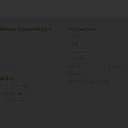
iências Internacionais
Publicações
or
Livros
a
Vídeos
Podcasts
al
Cartilhas
 Países
Folhetos, Panfletos, Boletins e
Informativos
anhas
Carta Aberta e Notas
 de Virar o Jogo
imite dos Juros
eitos Sociais