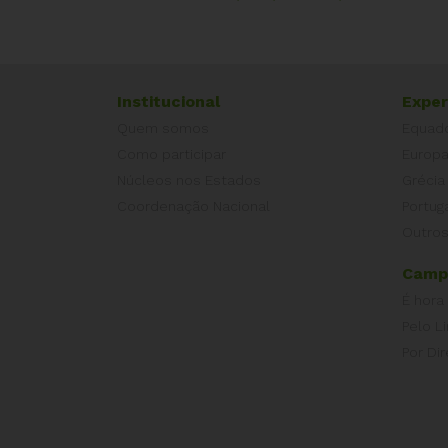
Institucional
Exper
Quem somos
Equad
Como participar
Europ
Núcleos nos Estados
Grécia
Coordenação Nacional
Portug
Outros
Camp
É hora
Pelo L
Por Dir