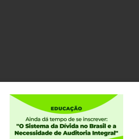
entures com Garantia real da 2 emissão e
 sob o regime de garantia firme (27/02/2014)