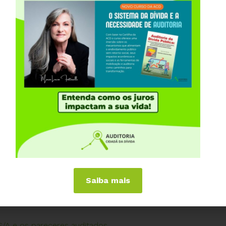
)
olina Dolabela Feitosa Chagas, expedidos pela
eração de Cessão de Direitos Creditórios e alguns
as datas: 27/05/2013, 05/06/2013 e três pareceres
a Dolabela Feitosa Chagas, expedido pela
pensa de processo licitatório e utilização de Pregão
ina 88/147 a 95/147 do Volume 1 do Processo
Saiba mais
 – 2/PFE-CVM/PGF/AGU (31/08/2017)
S/A e os pareceres auditados