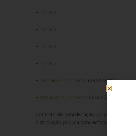
–
Parte 2
–
Parte 3
–
Parte 4
–
Parte 5
–
Primeiro Aditamento
(29/01/2016)
–
Segundo Aditamento
(25/04/2016)
Contrato de coordenação, colocação de deb
distribuição pública com esforços restritos,