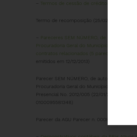
–
Termos de cessão de créditos
(18/05/2015
Termo de recomposição (25/02/2016)
–
Pareceres SEM NÚMERO, de autoria de Car
Procuradoria Geral do Município, sobre a Op
contratos relacionados (5 pareceres)
(Divers
emitidos em 12/12/2013)
Parecer SEM NÚMERO, de autoria de Carolin
Procuradoria Geral do Município, sobre a dis
Presencial No. 2012/005 (22/01/2013) – (Pág
0100095581348)
Parecer da AGU Parecer n. 00087/2017/GIU
–
Demonstrativos contábeis da PBH Ativos 