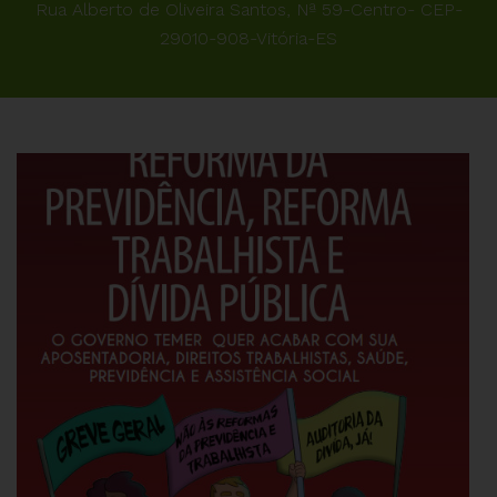
Rua Alberto de Oliveira Santos, Nª 59-Centro- CEP-
29010-908-Vitória-ES