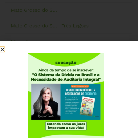
Mato Grosso do Sul
Mato Grosso do Sul - Três Lagoas
Minas Gerais
Minas Gerais - Belo Horizonte – Bairro 1º de Maio
Pará
Paraíba
Paraná
Paraná - Cascavel
Paraná - Curitiba