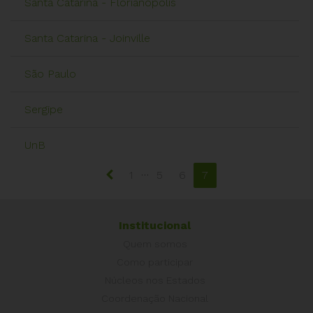
Santa Catarina - Florianópolis
Santa Catarina - Joinville
São Paulo
Sergipe
UnB
…
1
5
6
7
Institucional
Quem somos
Como participar
Núcleos nos Estados
Coordenação Nacional