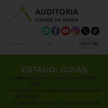
MENU
ESTADO:
GOIÁS
C
oordenação Geral: Ana Lúcia da Silva (62) 9
9681-
3813
|
zumbi42@uol.com.br
– Coordenação de Comunicação: Michely Coutinho (62)
98137-6666 |
email@michelycoutinho.com.br
– Coordenação de Formação: Tiago Camarinha (62)