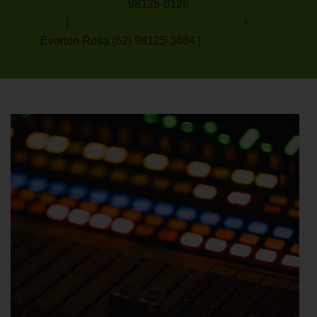
98125-8126
|
tiagocamarinhalopes@gmail.
com
+
Éverton Rosa
(62) 9
8125-3684
|
evertal@ufg.br