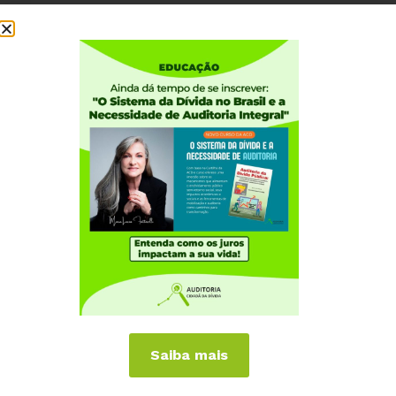
Distrito Federal - Planaltina
Espírito Santo
Goiás
Maranhão
Mato Grosso
Mato Grosso do Sul
Mato Grosso do Sul - Três Lagoas
Minas Gerais
Saiba mais
Minas Gerais - Belo Horizonte – Bairro 1º de Maio