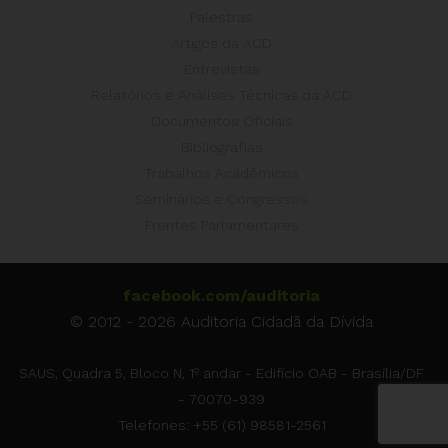
Palestras
Artigos da ACD
Entrevistas
Relatórios e Análises Técnicas da ACD
Documentos Oficiais
Bibliografias
Trabalhos Acadêmicos
Seminários e Congressos
Frentes Parlamentares
facebook.com/auditoria
© 2012 - 2026 Auditoria Cidadã da Dívida
SAUS, Quadra 5, Bloco N, 1º andar - Edifício OAB - Brasília/DF
- 70070-939
Telefones: +55 (61) 98581-2561