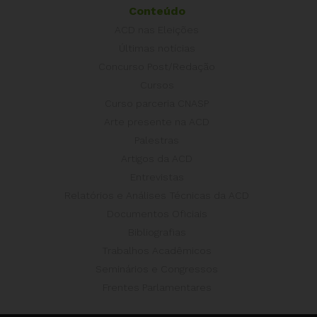
Conteúdo
ACD nas Eleições
Últimas notícias
Concurso Post/Redação
Cursos
Curso parceria CNASP
Arte presente na ACD
Palestras
Artigos da ACD
Entrevistas
Relatórios e Análises Técnicas da ACD
Documentos Oficiais
Bibliografias
Trabalhos Acadêmicos
Seminários e Congressos
Frentes Parlamentares