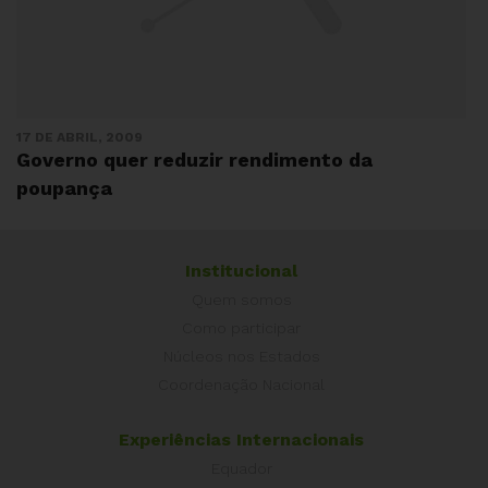
17 DE ABRIL, 2009
Governo quer reduzir rendimento da
poupança
Institucional
Quem somos
Como participar
Núcleos nos Estados
Coordenação Nacional
Experiências Internacionais
Equador