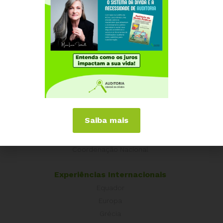
26 DE OUTUBRO, 2023
As altas taxas de juros impactam
diretamente no bolso do brasileiro. Ajude a
mudar isso!
Institucional
Quem somos
Saiba mais
Como participar
Núcleos nos Estados
Coordenação Nacional
Experiências Internacionais
Equador
Europa
Grécia