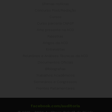
Últimas notícias
Concurso Post/Redação
Cursos
Curso parceria CNASP
Arte presente na ACD
Palestras
Artigos da ACD
Entrevistas
Relatórios e Análises Técnicas da ACD
Documentos Oficiais
Bibliografias
Trabalhos Acadêmicos
Seminários e Congressos
Frentes Parlamentares
facebook.com/auditoria