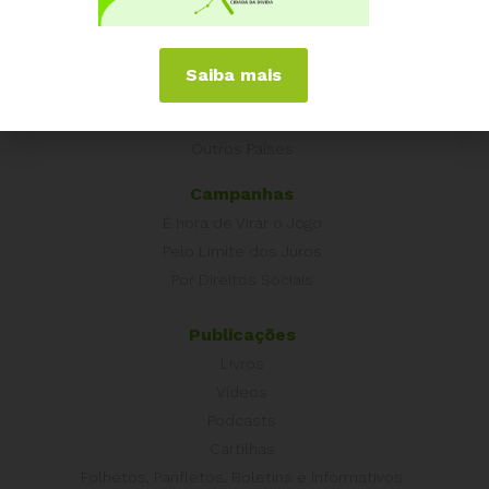
Experiências Internacionais
Equador
Europa
Saiba mais
Grécia
Portugal
Outros Países
Campanhas
É hora de Virar o Jogo
Pelo Limite dos Juros
Por Direitos Sociais
Publicações
Livros
Vídeos
Podcasts
Cartilhas
Folhetos, Panfletos, Boletins e Informativos