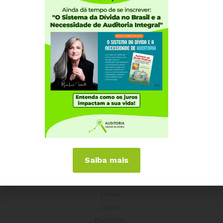
Coordenação Nacional
Experiências Internacionais
Equador
Europa
Grécia
Portugal
Outros Países
Campanhas
É hora de Virar o Jogo
Pelo Limite dos Juros
Por Direitos Sociais
Saiba mais
Publicações
Livros
Vídeos
Podcasts