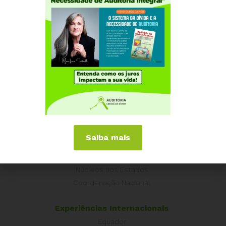
03 DE SETEMBRO, 2013
DÍVIDA DOS ESTADOS: Auditoria Cidadã e
Fenastc entregam Carta Aberta aos
Senadores
Institucional
Saiba mais
Quem somos
Como participar
Núcleos nos Estados
Coordenação Nacional
Experiências Internacionais
Equador