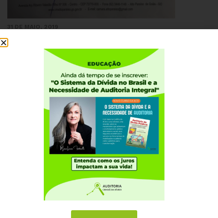
31 DE MAIO, 2019
Câmara de Alto Paraíso concede moção de
louvor à Maria Lucia Fattorelli
Institucional
Quem somos
Como participar
Núcleos nos Estados
Coordenação Nacional
Experiências Internacionais
Equador
Europa
Grécia
Portugal