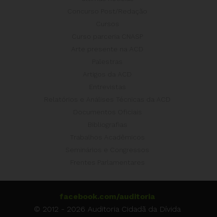
Concurso Post/Redação
Cursos
Curso parceria CNASP
Arte presente na ACD
Palestras
Artigos da ACD
Entrevistas
Relatórios e Análises Técnicas da ACD
Documentos Oficiais
Bibliografias
Trabalhos Acadêmicos
Seminários e Congressos
Frentes Parlamentares
facebook.com/auditoria
© 2012 - 2026 Auditoria Cidadã da Dívida