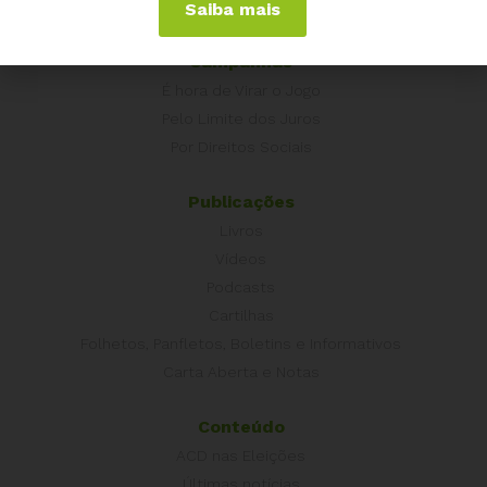
Saiba mais
Outros Países
Campanhas
É hora de Virar o Jogo
Pelo Limite dos Juros
Por Direitos Sociais
Publicações
Livros
Vídeos
Podcasts
Cartilhas
Folhetos, Panfletos, Boletins e Informativos
Carta Aberta e Notas
Conteúdo
ACD nas Eleições
Últimas notícias