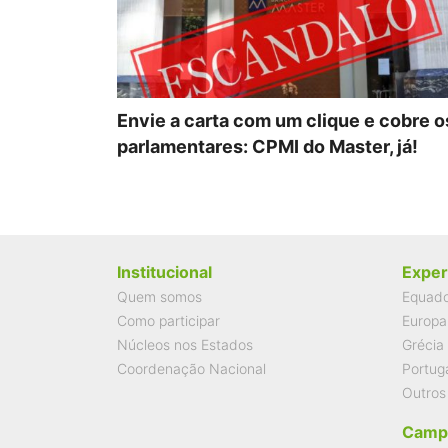
Envie a carta com um clique e cobre o
parlamentares: CPMI do Master, já!
Institucional
Exper
Quem somos
Equad
Como participar
Europa
Núcleos nos Estados
Grécia
Coordenação Nacional
Portug
Outros
Camp