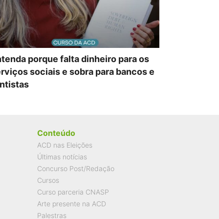
tenda porque falta dinheiro para os
rviços sociais e sobra para bancos e
ntistas
Conteúdo
ACD nas Eleições
Últimas notícias
Concurso Post/Redação
Cursos
Curso parceria CNASP
Arte presente na ACD
Palestras