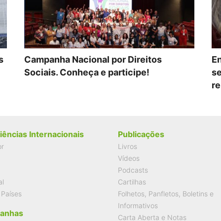
s
Campanha Nacional por Direitos
En
Sociais. Conheça e participe!
se
re
iências Internacionais
Publicações
or
Livros
Vídeos
Podcasts
al
Cartilhas
 Países
Folhetos, Panfletos, Boletins e
Informativos
anhas
Carta Aberta e Notas