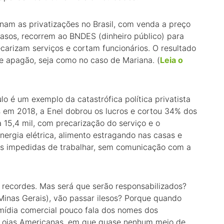
am as privatizações no Brasil, com venda a preço
sos, recorrem ao BNDES (dinheiro público) para
recarizam serviços e cortam funcionários. O resultado
e apagão, seja como no caso de Mariana. (
Leia o
 é um exemplo da catastrófica política privatista
 em 2018, a Enel dobrou os lucros e cortou 34% dos
a 15,4 mil, com precarização do serviço e o
nergia elétrica, alimento estragando nas casas e
oas impedidas de trabalhar, sem comunicação com a
s recordes. Mas será que serão responsabilizados?
inas Gerais), vão passar ilesos? Porque quando
 mídia comercial pouco fala dos nomes dos
 Lojas Americanas, em que quase nenhum meio de