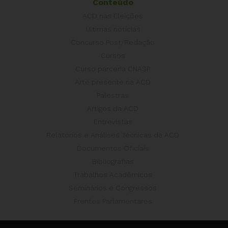
Conteúdo
ACD nas Eleições
Últimas notícias
Concurso Post/Redação
Cursos
Curso parceria CNASP
Arte presente na ACD
Palestras
Artigos da ACD
Entrevistas
Relatórios e Análises Técnicas da ACD
Documentos Oficiais
Bibliografias
Trabalhos Acadêmicos
Seminários e Congressos
Frentes Parlamentares