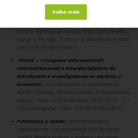
economia e endividamento público”
/
Saiba mais
coordenadores e organizadores: Ramiro Chimuris,
Antônio Gomes de Vasconcelos ; [Colaboração
técnica: Nathalia Lipovetsky, Thais Costa Teixeira
Viana]. – 414 págs., Editora La Città del Sole, Itália,
ISBN 978-88-8292-539-0.
“
ANAIS – I Congreso Internacional”,
Interinstitucional e Interdisciplinario de
Estudiantes e Investigadores en Derecho y
Economía
/
coordenadores e organizadores:
Ramiro Chimuris, Antônio Gomes de Vasconcelos.
Napoli – Itália: La Cittá del Sole, 2020. 973 p. : il. –
Inclui bibliografias. ISBN: 978-88-8292-539-0.
Feminismo y Deuda
.
Coordenadores e
organizadores. Carolina Pereira Lins Mesquita,
Juliana Teixeira Esteves y Nathalia Lipovetsky.