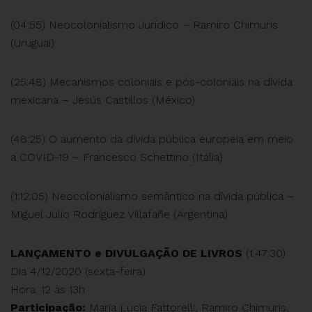
(04:55) Neocolonialismo Jurídico – Ramiro Chimuris
(Uruguai)
(25:48) Mecanismos coloniais e pós-coloniais na dívida
mexicana – Jesús Castillos (México)
(48:25) O aumento da dívida pública europeia em meio
a COVID-19 – Francesco Schettino (Itália)
(1:12:05) Neocolonialismo semântico na dívida pública –
Miguel Julio Rodríguez Villafañe (Argentina)
LANÇAMENTO e DIVULGAÇÃO DE LIVROS
(1:47:30)
Dia 4/12/2020 (sexta-feira)
Hora: 12 às 13h
Participação:
Maria Lucia Fattorelli, Ramiro Chimuris,