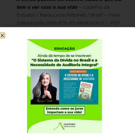
tem a ver com a sua vida
– Caderno de
Estudos / Maria Lucia Fattorelli / Brasil – Inove
Editora Ltda ISBN 978-85-66343-00-7 – PDF
livre em
https://auditoriacidada.org.br/wp-
content/uploads/2020/10/Caderno-de-Estudos-
A-Divida-Publica-em-Debates.pdf
Direito e economia: neocolonialismo, dívida
ambiental, tecnologia, trabalho e gênero no
sistema econômico global
/ Antônio Gomes de
Vasconcelos, Ramiro Chimuris (coordenadores e
organizadores)
; [Colaboração técnica: Nathalia
Lipovetsky, Thais Costa Teixeira Viana]. Napoli –
Itália: La Cittá del Sole, 2020. 480 p. : il. – Inclui
bibliografias. ISBN: 978-88-8292-535-2.
DIREITO E ECONOMIA – O direito ao
desenvolvimento integral, financeirização da