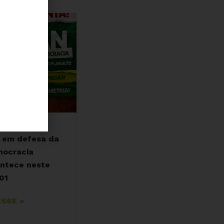
 em defesa da
ocracia
ntece neste
01
SSE »