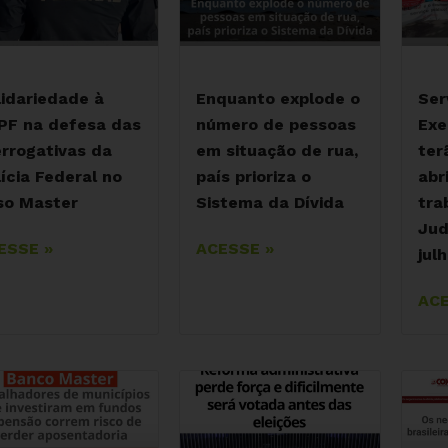
lidariedade à
Enquanto explode o
Ser
PF na defesa das
número de pessoas
Exe
errogativas da
em situação de rua,
ter
ícia Federal no
país prioriza o
abri
so Master
Sistema da Dívida
tra
Jud
ESSE »
ACESSE »
jul
ACE