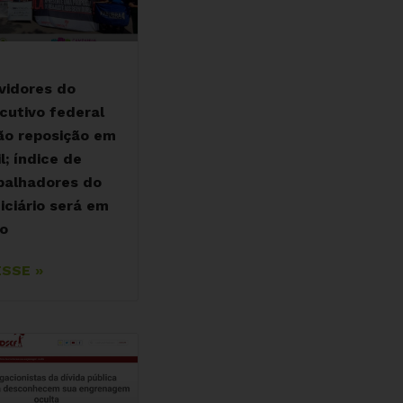
vidores do
cutivo federal
ão reposição em
l; índice de
balhadores do
iciário será em
ho
SSE »