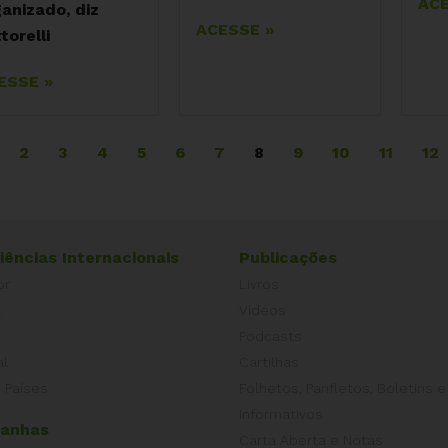
ACE
anizado, diz
ACESSE »
torelli
ESSE »
2
3
4
5
6
7
8
9
10
11
12
iências Internacionais
Publicações
or
Livros
a
Vídeos
Podcasts
al
Cartilhas
 Países
Folhetos, Panfletos, Boletins e
Informativos
anhas
Carta Aberta e Notas