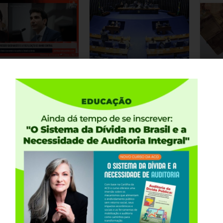
nco Master:
Reforma
Con
abalhadores de
Administrativa
art
nicípios que
perde força e
Mig
vestiram em
dificilmente será
def
ndos de pensão
votada antes das
da 
rrem risco de
eleições
ACE
rder
ACESSE »
osentadoria
ESSE »