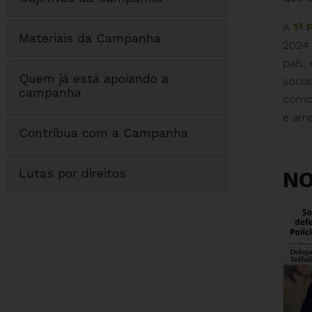
A
1ª 
Materiais da Campanha
2024 
país,
Quem já está apoiando a
socia
campanha
com
e am
Contribua com a Campanha
Lutas por direitos
NO