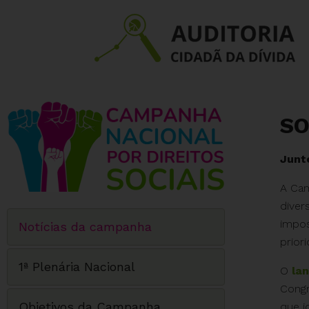
SO
Junte
A Cam
diver
impos
Notícias da campanha
prior
1ª Plenária Nacional
O
la
Congr
Objetivos da Campanha
que i