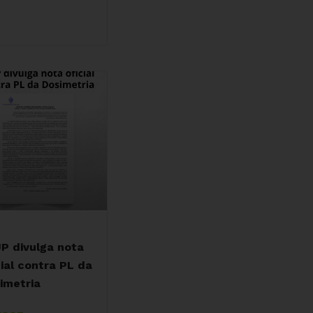
P divulga nota
cial contra PL da
imetria