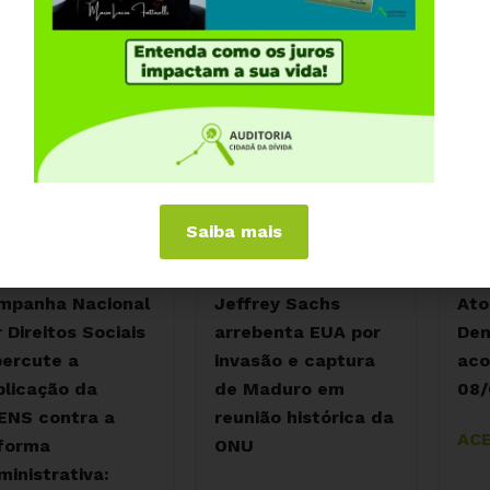
Saiba mais
mpanha Nacional
Jeffrey Sachs
Ato
 Direitos Sociais
arrebenta EUA por
Dem
percute a
invasão e captura
aco
blicação da
de Maduro em
08/
ENS contra a
reunião histórica da
ACE
forma
ONU
ministrativa: