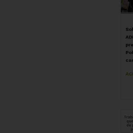
So
AD
pr
Pol
ca
AC