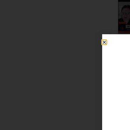
Ba
Tr
mu
in
fu
co
pe
ap
AC