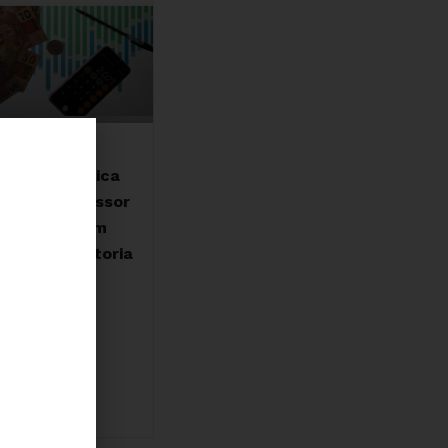
dsef republica
igo do professor
uel Bruno em
esa da auditoria
dívida
SSE »