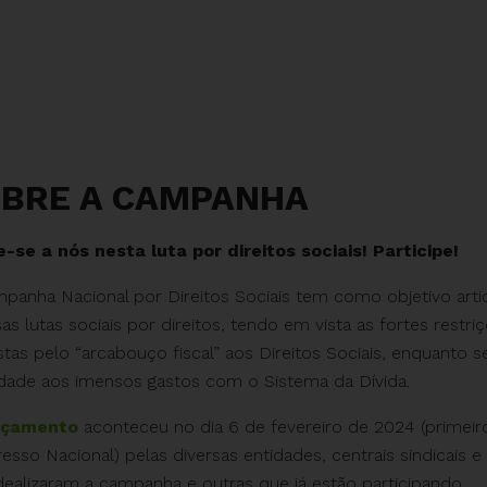
BRE A CAMPANHA
-se a nós nesta luta por direitos sociais! Participe!
panha Nacional por Direitos Sociais tem como objetivo artic
sas lutas sociais por direitos, tendo em vista as fortes restr
tas pelo “arcabouço fiscal” aos Direitos Sociais, enquanto
idade aos imensos gastos com o Sistema da Dívida.
nçamento
aconteceu no dia 6 de fevereiro de 2024 (primeir
esso Nacional) pelas diversas entidades, centrais sindicais 
dealizaram a campanha e outras que já estão participando.