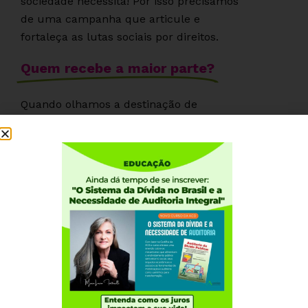
sociedade necessita! Por isso precisamos
de uma campanha que articule e
fortaleça as lutas sociais por direitos.
Quem recebe a maior parte?
Quando olhamos a destinação de
recursos do Orçamento Federal,
conforme gráfico anterior, fica
escancarada a prioridade dos mais ricos:
bancos e grandes corporações que
possuem trilhões de reais em títulos da
dívida pública brasileira, e recebem os
juros mais elevados do planeta!
Mas que dívida é essa?
É uma dívida sem contrapartida em