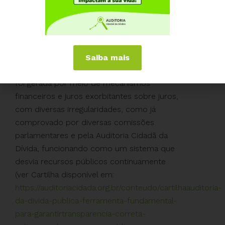
investimentos públicos, como já declarou o
Tribunal de Contas da União. Assim,
enquanto uma pessoa tem uma dívida, mas
tem um carro ou uma casa, por exemplo, o
Brasil tem uma dívida interna de cerca de
Saiba mais
R$ 8 trilhões e não tem NADA! Essa dívida
foi gerada por meio de mecanismos
financeiros e juros exorbitantes sobre juros,
com diversas irregularidades, como já
comprovado por diversas comissões
parlamentares e pela Auditoria Cidadã da
Dívida, funcionando como um sistema que
desvia recursos públicos continuamente
(ver Cartilha disponível em:
https://auditoriacidada.org.br/conteudo/cartilhaauditoria-
da-divida-publica-ferramenta-fundamental-
para-garantirtransparencia-correta-