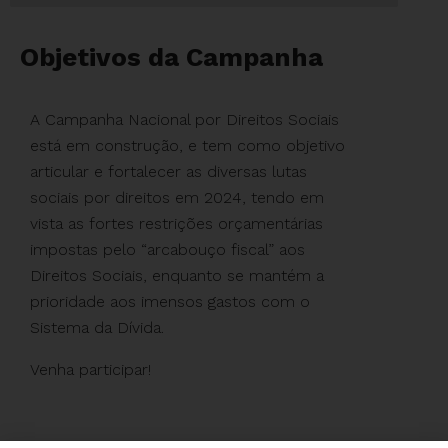
Objetivos da Campanha
A Campanha Nacional por Direitos Sociais
está em construção, e tem como objetivo
articular e fortalecer as diversas lutas
sociais por direitos em 2024, tendo em
vista as fortes restrições orçamentárias
impostas pelo “arcabouço fiscal” aos
Direitos Sociais, enquanto se mantém a
prioridade aos imensos gastos com o
Sistema da Dívida.
Venha participar!