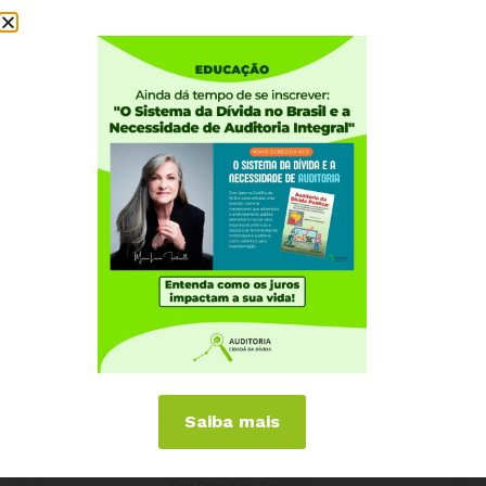
Institucional
Quem somos
Como participar
Núcleos nos Estados
Coordenação Nacional
Experiências Internacionais
Equador
Europa
Grécia
Portugal
Outros Países
Campanhas
Saiba mais
É hora de Virar o Jogo
Pelo Limite dos Juros