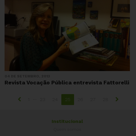
04 DE SETEMBRO, 2013
Revista Vocação Pública entrevista Fattorelli
…
1
23
24
25
26
27
28
Institucional
Quem somos