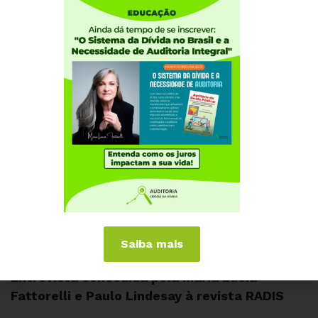
30 DE ABRIL, 2014
Tire suas dúvidas: O que é a dívida pública?
Saiba mais
28 DE ABRIL, 2014
Entrevista concedida pela Maria Lúcia
Fattorelli e Paulo Lindesay à revista RADIS