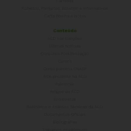
Cartilhas
Folhetos, Panfletos, Boletins e Informativos
Carta Aberta e Notas
Conteúdo
ACD nas Eleições
Últimas notícias
Concurso Post/Redação
Cursos
Curso parceria CNASP
Arte presente na ACD
Palestras
Artigos da ACD
Entrevistas
Relatórios e Análises Técnicas da ACD
Documentos Oficiais
Bibliografias
Trabalhos Acadêmicos