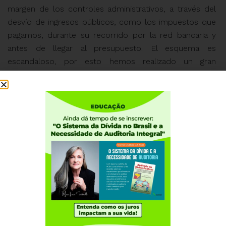
margen de los controles administrativos, a través del
desvío de ingresos públicos, como los impuestos que
pagamos, durante su recorrido por la red bancaria y
antes de llegar al presupuesto. El esquema es
escandaloso, por esto hemos realizado
un gran
esfuerzo para denunciarlo, una vez que para ocultar el
desvío de recursos públicos se construyó una
compleja ingeniería financiera que Auditoria Ciudadana
ha buscado descifrar y popularizar.
Es muy importante
que la gente comprenda este esquema y participe de
investigaciones, pues la llamada “
Securitización” ha sido
identificada en diversas regiones en Brasil, así como en
otros países como Puerto Rico y países europeos,
pues este ha sido uno de los mecanismos de salvataje
bancaria en Europa durante la crisis a partir del 2010.
El
daño causado por la “Securitización” ha sido probado
en todos los lugares donde se implementó el