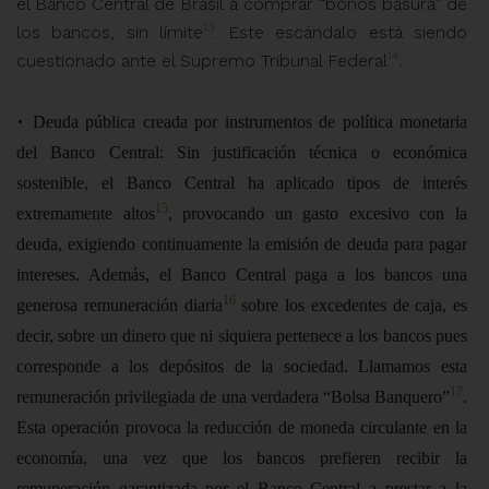
el Banco Central de Brasil a comprar “bonos basura” de
13
los bancos, sin límite
.
Este escándalo está siendo
14
cuestionado ante el Supremo Tribunal Federal
.
•
Deuda pública creada por instrumentos de política monetaria
del Banco Central:
Sin justificación técnica o económica
sostenible, el Banco Central ha aplicado tipos de interés
15
extremamente altos
, provocando un gasto excesivo con la
deuda, exigiendo continuamente la emisión de deuda para pagar
intereses. Además, el Banco Central paga a los bancos una
16
generosa remuneración diaria
sobre los excedentes de caja, es
decir, sobre un dinero que ni siquiera pertenece a los bancos pues
corresponde a los depósitos de la sociedad. Llamamos esta
17
remuneración privilegiada de una verdadera “Bolsa Banquero”
.
Esta operación provoca la reducción de moneda circulante en la
economía, una vez que los bancos prefieren recibir la
remuneración garantizada por el Banco Central a prestar a la