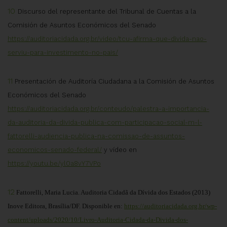
10
Discurso del representante del Tribunal de Cuentas a la
Comisión de Asuntos Económicos del Senado
https://auditoriacidada.org.br/video/tcu-afirma-que-divida-nao-
serviu-para-investimento-no-pais/
11
Presentación de Auditoría Ciudadana a la Comisión de Asuntos
Económicos del Senado
https://auditoriacidada.org.br/conteudo/palestra-a-importancia-
da-auditoria-da-divida-publica-com-participacao-social-m-l-
fattorelli-audiencia-publica-na-comissao-de-assuntos-
economicos-senado-federal/
y vídeo en
https://youtu.be/yl0a8vY7VPo
12
Fattorelli, Maria Lucia. Auditoria Cidadã da Dívida dos Estados (2013)
Inove Editora, Brasília/DF. Disponible en:
https://auditoriacidada.org.br/wp-
content/uploads/2020/10/Livro-Auditoria-Cidada-da-Divida-dos-