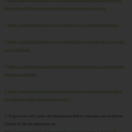
https://auditoriacidada.org.br/conteudo/caic-comissao-para-a-auditoria-
integral-da-divida-equatoriana-informe-final-resumo-executivo/
2
https://auditoriacidada.org.br/conteudo/video-17-ehoradevirarojogo/
3
https://auditoriacidada.org.br/conteudo/clique-aqui-para-saber-como-foi-
a-cpi-da-divida/
4
https://auditoriacidada.org.br/conteudo/tragedia-grega-esconde-segredo-
de-bancos-privados/
5
https://auditoriacidada.org.br/conteudo/relatorio-preliminar-especifico-
de-auditoria-cidada-da-divida-no-2-2017/
6
Explicación del cuadro del presupuesto federal elaborado por Auditoria
Cidadã da Dívida disponible en:
https://auditoriacidada.org.br/conteudo/explicacao-sobre-o-grafico-do-