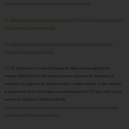
remunerado-e-bolsa-banqueiro-sem-limite-e-sem-causa/
18
https://www.extraclasse.org.br/opiniao/2021/02/o-deficit-esta-no-banco-
central-e-nao-nos-gastos-sociais/
19
https://auditoriacidada.org.br/conteudo/securitizacao-consignado-
turbinado-de-recursos-publicos/
20
El Tribunal de Cuentas del Estado de Minas Gerais impidió a la
empresa PBH Ativos S/A de efectuar nuevas emisiones de debentures y
suspendió los pagos de las debentures que se había emitido, lo que muestra
la importancia de las investigaciones realizadas por la CPI que contó con la
asesoría de Auditoria Cidadã da Dívida
https://auditoriacidada.org.br/conteudo/tce-manda-pbh-ativos-suspender-
pagamento-de-debentures-emitidas/