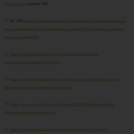
Estados.pdf
, Capítulo VIII.
13
EC 106
https://auditoriacidada.org.br/conteudo/por-que-gastar-trilhoes-
para-comprar-papel-podre-analise-da-circular-4-028-do-banco-central-por-
maria-lucia-fattorelli/
14
https://auditoriacidada.org.br/conteudo/acao-direta-de-
inconstitucionalidade-ec-106-art-7/
15
https://auditoriacidada.org.br/conteudo/extra-classe-banco-central-
dispara-juros-e-aprofunda-crise-fabricada/
16
https://www.extraclasse.org.br/opiniao/2020/10/temos-dinheiro-
sobrando-para-doar-aos-bancos/
17
https://auditoriacidada.org.br/conteudo/deposito-voluntario-