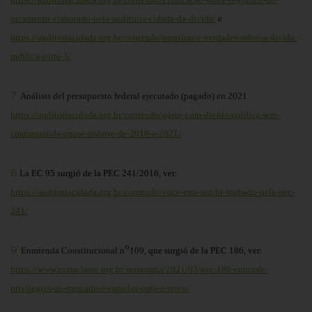
orcamento-elaborado-pela-auditoria-cidada-da-divida/
e
https://auditoriacidada.org.br/conteudo/mentiras-e-verdades-sobre-a-divida-
publica-parte-3/
7
Análisis del presupuesto federal ejecutado (pagado) en 2021
https://auditoriacidada.org.br/conteudo/gasto-com-divida-publica-sem-
contrapartida-quase-dobrou-de-2019-a-2021/
8
La
EC 95 surgió de la PEC 241/2016, ver:
https://auditoriacidada.org.br/conteudo/voce-esta-sendo-roubado-pela-pec-
241/
o
9
Enmienda Constitucional n
109,
que surgió de la PEC 186, ver:
https://www.extraclasse.org.br/economia/2021/03/pec-186-concede-
privilegios-ao-mercado-e-esmolas-para-o-povo/