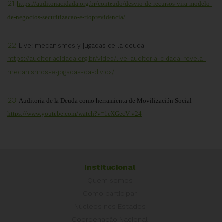
21
https://auditoriacidada.org.br/conteudo/desvio-de-recursos-vira-modelo-
de-negocios-securitizacao-e-rioprevidencia/
22
Live: mecanismos y jugadas de la deuda
https://auditoriacidada.org.br/video/live-auditoria-cidada-revela-
mecanismos-e-jogadas-da-divida/
23
Auditoria de la Deuda como herramienta de Movilización Social
https://www.youtube.com/watch?v=1eXGecV-v24
Institucional
Quem somos
Como participar
Núcleos nos Estados
Coordenação Nacional