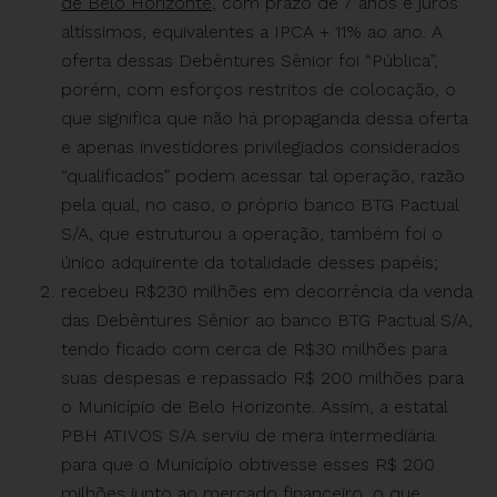
de Belo Horizonte
, com prazo de 7 anos e juros
altíssimos, equivalentes a IPCA + 11% ao ano. A
oferta dessas Debêntures Sênior foi “Pública”,
porém, com esforços restritos de colocação, o
que significa que não há propaganda dessa oferta
e apenas investidores privilegiados considerados
“qualificados” podem acessar tal operação, razão
pela qual, no caso, o próprio banco BTG Pactual
S/A, que estruturou a operação, também foi o
único adquirente da totalidade desses papéis;
recebeu R$230 milhões em decorrência da venda
das Debêntures Sênior ao banco BTG Pactual S/A,
tendo ficado com cerca de R$30 milhões para
suas despesas e repassado R$ 200 milhões para
o Município de Belo Horizonte. Assim, a estatal
PBH ATIVOS S/A serviu de mera intermediária
para que o Município obtivesse esses R$ 200
milhões junto ao mercado financeiro, o que