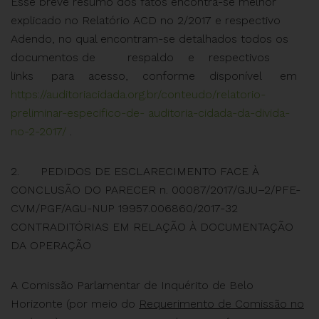
Esse breve resumo dos fatos encontra-se melhor
explicado no Relatório ACD no 2/2017 e respectivo
Adendo, no qual encontram-se detalhados todos os
documentos de respaldo e respectivos
links para acesso, conforme disponível em
https://auditoriacidada.org.br/conteudo/relatorio-
preliminar-especifico-de-
auditoria-cidada-da-divida-
no-2-2017/
.
2. PEDIDOS DE ESCLARECIMENTO FACE À
CONCLUSÃO DO PARECER n. 00087/2017/GJU–2/PFE-
CVM/PGF/AGU-NUP 19957.006860/2017-32
CONTRADITÓRIAS EM RELAÇÃO À DOCUMENTAÇÃO
DA OPERAÇÃO
A Comissão Parlamentar de Inquérito de Belo
Horizonte (por meio do
Requerimento de Comissão no