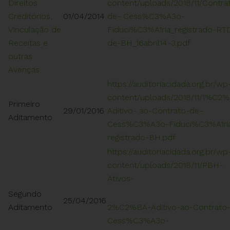
Direitos
content/uploads/2018/11/Contra
Creditórios,
01/04/2014
de-
Cess%C3%A3o-
Vinculação de
Fiduci%C3%A1ria_registrado-RT
Receitas e
de-BH_16abril14-3.pdf
outras
Avenças
https://auditoriacidada.org.br/wp
content/uploads/2018/11/1%C2
Primeiro
29/01/2016
Aditivo-
ao-Contrato-de-
Aditamento
Cess%C3%A3o-Fiduci%C3%A1ri
registrado-BH.pdf
https://auditoriacidada.org.br/wp
content/uploads/2018/11/PBH-
Ativos-
Segundo
25/04/2016
Aditamento
2%C2%BA-Aditivo-ao-Contrato
Cess%C3%A3o-