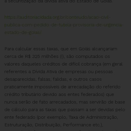
à securitização da dívida ativa do Estado de Goiás.
https://auditoriacidada.org.br/conteudo/acao-civil-
publica-com-pedido-de-tutela-provisoria-de-urgencia-
estado-de-goias/
Para calcular essas taxas, que em Goiás alcançariam
cerca de R$ 325 milhões (!), são computados os
valores daqueles créditos de difícil cobrança (em geral
referentes a Dívida Ativa de empresas ou pessoas
desaparecidas, falsas, falidas, e outros casos
praticamente impossíveis de arrecadação do referido
crédito tributário devido aos entes federados) que
nunca serão de fato arrecadados, mas servirão de base
de cálculo para as taxas que passam a ser devidas pelo
ente federado (por exemplo, Taxa de Administração,
Estruturação, Distribuição, Performance etc.),