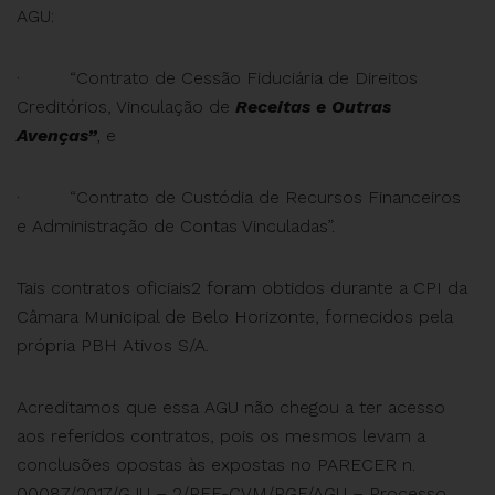
AGU:
· “Contrato de Cessão Fiduciária de Direitos
Creditórios, Vinculação de
Receitas e Outras
Avenças”
, e
· “Contrato de Custódia de Recursos Financeiros
e Administração de Contas Vinculadas”.
Tais contratos oficiais2 foram obtidos durante a CPI da
Câmara Municipal de Belo Horizonte, fornecidos pela
própria PBH Ativos S/A.
Acreditamos que essa AGU não chegou a ter acesso
aos referidos contratos, pois os mesmos levam a
conclusões opostas às expostas no PARECER n.
00087/2017/GJU – 2/PFE-CVM/PGF/AGU – Processo