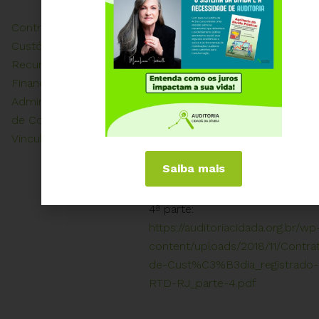
Contrato de
Custódia de
3ª parte:
Recursos
https://auditoriacidada.org.br/wp
Financeiros e
01/04/2016
content/uploads/2018/11/Contra
Administração
de-Cust%C3%B3dia_registrado-
de Contas
RTD-RJ_parte-3.pdf
Vinculadas
Saiba mais
4ª parte:
https://auditoriacidada.org.br/wp
content/uploads/2018/11/Contra
de-Cust%C3%B3dia_registrado-
RTD-RJ_parte-4.pdf