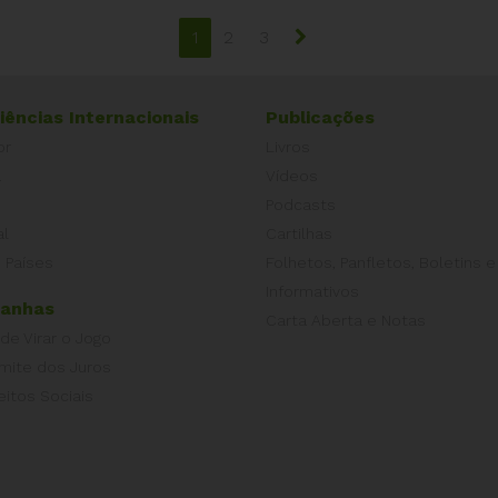
1
2
3
iências Internacionais
Publicações
or
Livros
a
Vídeos
Podcasts
al
Cartilhas
 Países
Folhetos, Panfletos, Boletins e
Informativos
anhas
Carta Aberta e Notas
 de Virar o Jogo
imite dos Juros
eitos Sociais