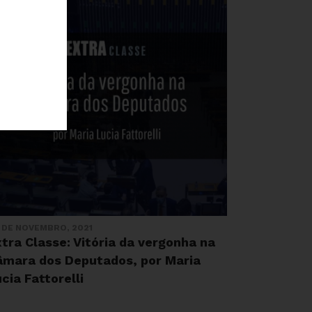
 DE NOVEMBRO, 2021
tra Classe: Vitória da vergonha na
âmara dos Deputados, por Maria
cia Fattorelli