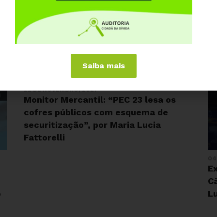
Saiba mais
22 DE NOVEMBRO, 2021
Monitor Mercantil: “PEC 23 lesa os
cofres públicos com esquema de
securitização”, por Maria Lucia
Fattorelli
04
Ex
C
o
Lu