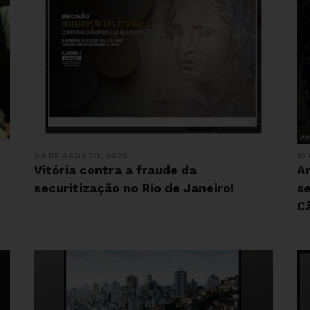
04 DE AGOSTO, 2025
15
Vitória contra a fraude da
A
securitização no Rio de Janeiro!
se
C