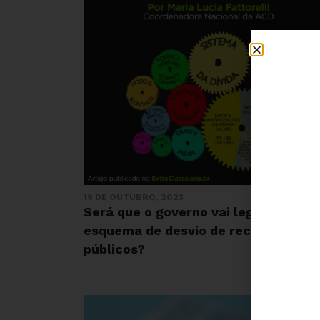
19 DE OUTUBRO, 2023
Será que o governo vai legalizar o
esquema de desvio de recursos
públicos?