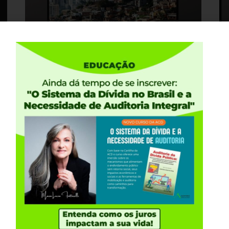
30 DE SETEMBRO, 2022
06
“Securitização de créditos: desvio de
E
arrecadação e geração de dívida
11
pública ilegal”, por Maria Lucia
Fattorelli e José Menezes Gomes