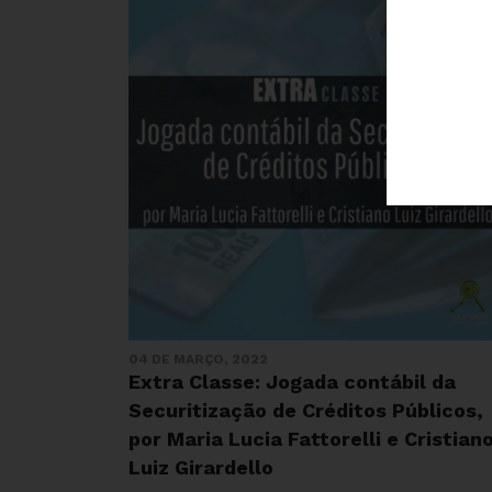
04 DE MARÇO, 2022
Extra Classe: Jogada contábil da
Securitização de Créditos Públicos,
por Maria Lucia Fattorelli e Cristian
Luiz Girardello