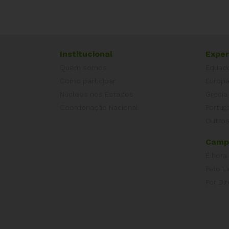
Institucional
Exper
Quem somos
Equad
Como participar
Europ
Núcleos nos Estados
Grécia
Coordenação Nacional
Portug
Outros
Camp
É hora
Pelo L
Por Dir