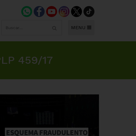
MENU
LP 459/17