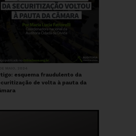
 DE MAIO, 2024
rtigo: esquema fraudulento da
curitização de volta à pauta da
âmara