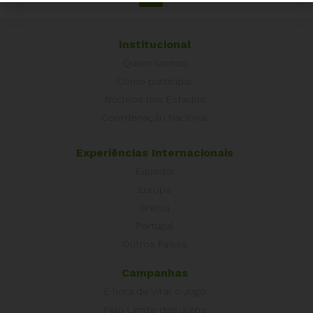
Institucional
Quem somos
Como participar
Núcleos nos Estados
Coordenação Nacional
Experiências Internacionais
Equador
Europa
Grécia
Portugal
Outros Países
Campanhas
É hora de Virar o Jogo
Pelo Limite dos Juros