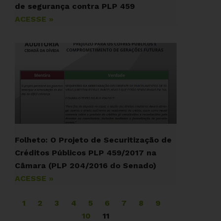
de segurança contra PLP 459
ACESSE »
Folheto: O Projeto de Securitização de
Créditos Públicos PLP 459/2017 na
Câmara (PLP 204/2016 do Senado)
ACESSE »
1
2
3
4
5
6
7
8
9
10
11