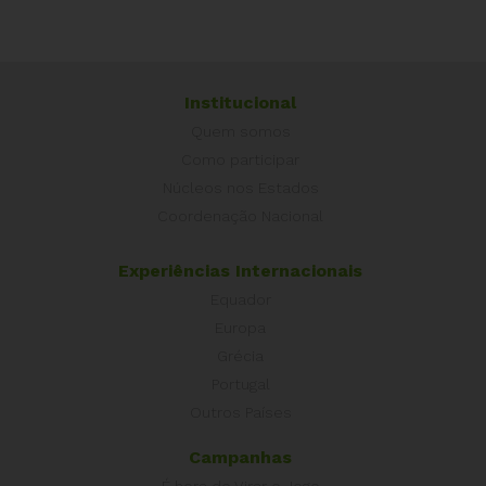
Institucional
Quem somos
Como participar
Núcleos nos Estados
Coordenação Nacional
Experiências Internacionais
Equador
Europa
Grécia
Portugal
Outros Países
Campanhas
É hora de Virar o Jogo