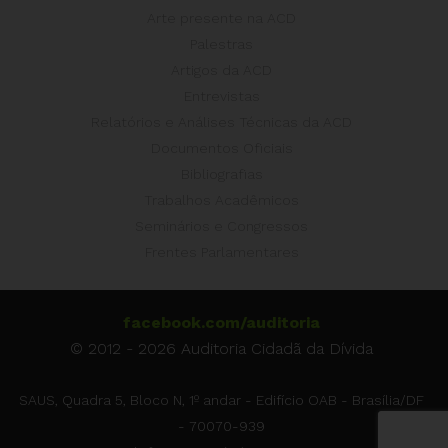
Arte presente na ACD
Palestras
Artigos da ACD
Entrevistas
Relatórios e Análises Técnicas da ACD
Documentos Oficiais
Bibliografias
Trabalhos Acadêmicos
Seminários e Congressos
Frentes Parlamentares
facebook.com/auditoria
© 2012 - 2026 Auditoria Cidadã da Dívida
SAUS, Quadra 5, Bloco N, 1º andar - Edifício OAB - Brasília/DF
- 70070-939