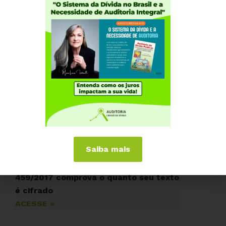
Vídeo: Rejeite o PLP 459/2017
ACESSE »
Saiba mais
Despreparo do atual relator do PLP
459/2017 comprova o quanto seu texto
é cifrado
ACESSE »