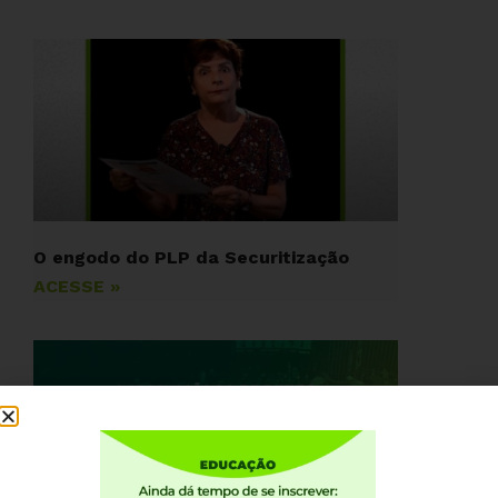
O engodo do PLP da Securitização
ACESSE »