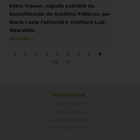
Extra Classe: Jogada contábil da
Securitização de Créditos Públicos, por
Maria Lucia Fattorelli e Cristiano Luiz
Girardello
ACESSE »
1
2
3
4
5
6
7
8
9
10
11
Institucional
Quem somos
Como participar
Núcleos nos Estados
Coordenação Nacional