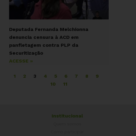
Deputada Fernanda Melchionna
denuncia censura à ACD em
panfletagem contra PLP da
Securitização
ACESSE »
1
2
3
4
5
6
7
8
9
10
11
Institucional
Quem somos
Como participar