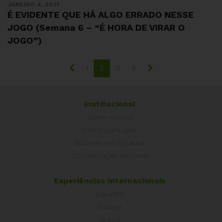
JANEIRO 4, 2021
É EVIDENTE QUE HÁ ALGO ERRADO NESSE
JOGO (Semana 6 – “É HORA DE VIRAR O
JOGO”)
1
2
3
4
Institucional
Quem somos
Como participar
Núcleos nos Estados
Coordenação Nacional
Experiências Internacionais
Equador
Europa
Grécia