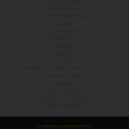
ACD nas Eleições
Últimas notícias
Concurso Post/Redação
Cursos
Curso parceria CNASP
Arte presente na ACD
Palestras
Artigos da ACD
Entrevistas
Relatórios e Análises Técnicas da ACD
Documentos Oficiais
Bibliografias
Trabalhos Acadêmicos
Seminários e Congressos
Frentes Parlamentares
facebook.com/auditoria