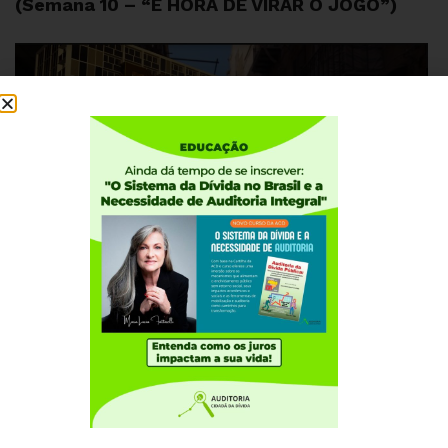
(Semana 10 – “É HORA DE VIRAR O JOGO”)
JANEIRO 4, 2021
“GRANADA” NO BOLSO DOS SERVIDORES
EXPLODE COM A PEC 32 (Semana 9 – “É
HORA DE VIRAR O JOGO”)