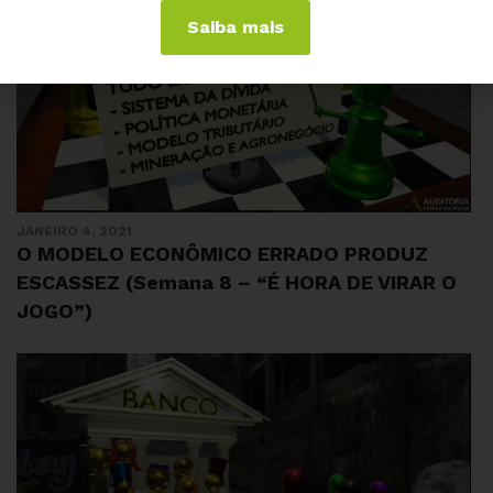
Saiba mais
JANEIRO 4, 2021
O MODELO ECONÔMICO ERRADO PRODUZ
ESCASSEZ (Semana 8 – “É HORA DE VIRAR O
JOGO”)