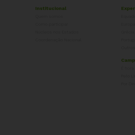
Institucional
Exper
Quem somos
Equad
Como participar
Europ
Núcleos nos Estados
Grécia
Coordenação Nacional
Portug
Outros
Camp
É hora
Pelo L
Por Dir