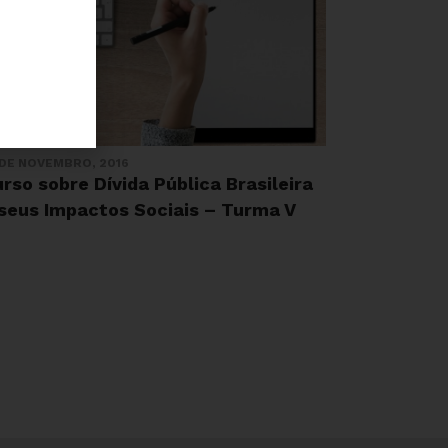
 DE NOVEMBRO, 2016
rso sobre Dívida Pública Brasileira
 seus Impactos Sociais – Turma V