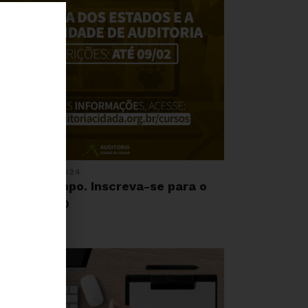
 DE JANEIRO, 2024
nda dá tempo. Inscreva-se para o
urso da ACD