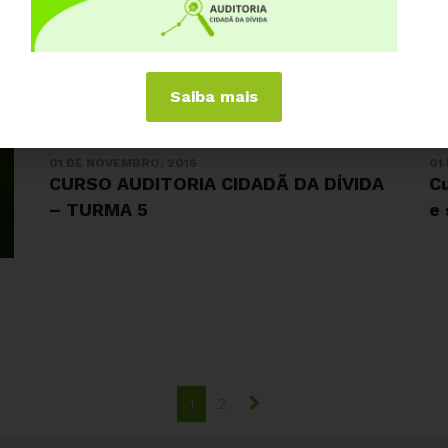
Saiba mais
01 DE NOVEMBRO, 2016
01
CURSO AUDITORIA CIDADÃ DA DÍVIDA
Cu
– TURMA 5
e
1
2