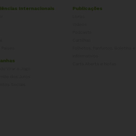
iências Internacionais
Publicações
or
Livros
a
Vídeos
Podcasts
al
Cartilhas
 Países
Folhetos, Panfletos, Boletins e
Informativos
anhas
Carta Aberta e Notas
 de Virar o Jogo
imite dos Juros
eitos Sociais