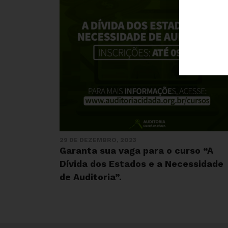
29 DE DEZEMBRO, 2023
Garanta sua vaga para o curso “A
Dívida dos Estados e a Necessidade
de Auditoria”.