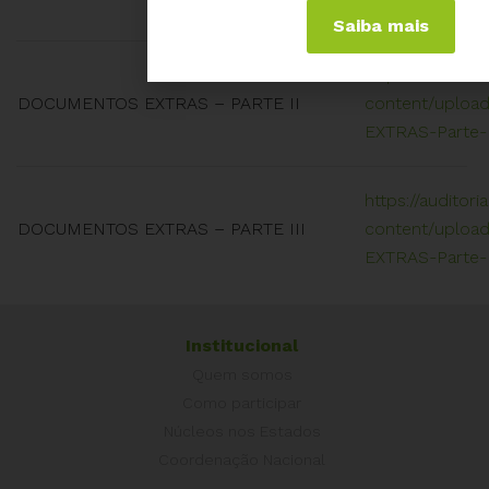
EXTRAS-Parte-I
Saiba mais
https://auditori
DOCUMENTOS EXTRAS – PARTE II
content/uplo
EXTRAS-Parte-I
https://auditori
DOCUMENTOS EXTRAS – PARTE III
content/uplo
EXTRAS-Parte-I
Institucional
Quem somos
Como participar
Núcleos nos Estados
Coordenação Nacional