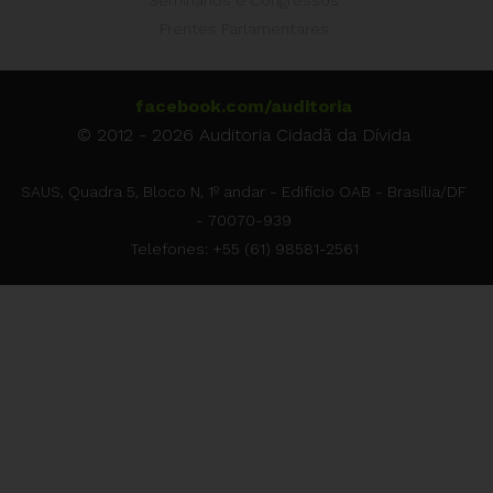
Seminários e Congressos
Frentes Parlamentares
facebook.com/auditoria
© 2012 - 2026 Auditoria Cidadã da Dívida
SAUS, Quadra 5, Bloco N, 1º andar - Edifício OAB - Brasília/DF
- 70070-939
Telefones: +55 (61) 98581-2561