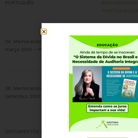
PORTUGUÊS
Entendimentos
PORTUGUES.pd
https://auditori
content/upload
34. Memorando de Política Econômica –
Memorando-de-
março 2001 – PORTUGUÊS
Economica-mar
PORTUGUES.pd
https://auditori
38. Memorando de Política Econômica –
content/upload
Setembro 2001
Memorando-de-
Economica-Set
https://auditori
DOCUMENTOS EXTRAS – PARTE I
content/uploa